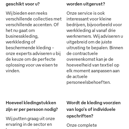
geschikt voor u?
worden uitgerust?
Wij bieden een reeks
Onze service is ook
verschillende collecties met
interessant voor kleine
verschillende accenten. Of
bedrijven, bijvoorbeeld voor
het nu gaat om
werkkleding al vanaf drie
businesskleding,
werknemers. Wij adviseren u
werkkleding of
uitgebreid om de juiste
beschermende kleding -
uitrusting te bepalen. Binnen
onze experts adviseren u bij
de contractuele
de keuze om de perfecte
overeenkomst kan je de
oplossing voor uw eisen te
hoeveelheid van textiel op
vinden.
elk moment aanpassen aan
de actuele
personeelsbehoeften.
Hoeveel kledingstukken
Wordt de kleding voorzien
zijn er per persoon nodig?
van logo's of individuele
opschriften?
Wij putten graag uit onze
ervaring in de sector en
Onze complete