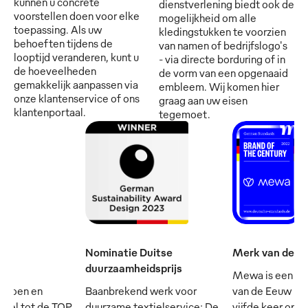
kunnen u concrete
dienstverlening biedt ook de
voorstellen doen voor elke
mogelijkheid om alle
toepassing. Als uw
kledingstukken te voorzien
behoeften tijdens de
van namen of bedrijfslogo's
looptijd veranderen, kunt u
- via directe borduring of in
de hoeveelheden
de vorm van een opgenaaid
gemakkelijk aanpassen via
embleem. Wij komen hier
onze klantenservice of ons
graag aan uw eisen
klantenportaal.
tegemoet.
Nominatie Duitse
Merk van de e
duurzaamheidsprijs
Mewa is een va
mpioen en
Baanbrekend werk voor
van de Eeuw - e
cieel tot de TOP
duurzame textielservice: De
vijfde keer op rij