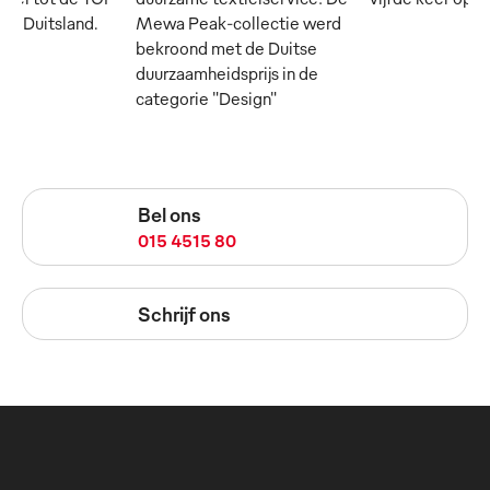
 in Duitsland.
Mewa Peak-collectie werd
bekroond met de Duitse
duurzaamheidsprijs in de
categorie "Design"
Bel ons
015 4515 80
Schrijf ons