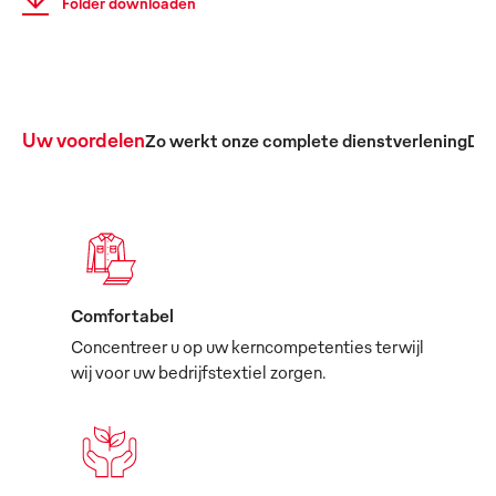
Folder downloaden
Uw voordelen
Zo werkt onze complete dienstverlening
De 
Comfortabel
Concentreer u op uw kerncompetenties terwijl
wij voor uw bedrijfstextiel zorgen.