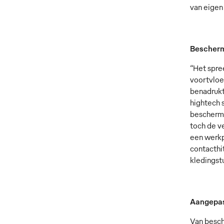
van eigen
Bescherm
“Het spre
voortvloe
benadruk
hightech 
bescherme
toch de ve
een werkp
contacthi
kledingst
Aangepas
Van besch