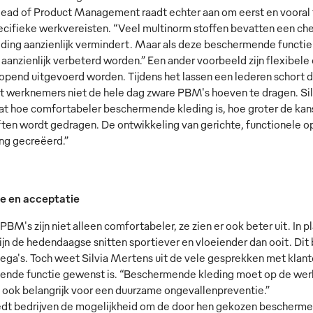
ad of Product Management raadt echter aan om eerst en vooral t
ecifieke werkvereisten. “Veel multinorm stoffen bevatten een c
eding aanzienlijk vermindert. Maar als deze beschermende functie 
aanzienlijk verbeterd worden.” Een ander voorbeeld zijn flexibe
lopend uitgevoerd worden. Tijdens het lassen een lederen schort 
at werknemers niet de hele dag zware PBM's hoeven te dragen. Sil
at hoe comfortabeler beschermende kleding is, hoe groter de kans 
ften wordt gedragen. De ontwikkeling van gerichte, functionele op
ng gecreëerd.”
e en acceptatie
BM's zijn niet alleen comfortabeler, ze zien er ook beter uit. In 
zijn de hedendaagse snitten sportiever en vloeiender dan ooit. Di
lega's. Toch weet Silvia Mertens uit de vele gesprekken met klante
nde functie gewenst is. “Beschermende kleding moet op de wer
is ook belangrijk voor een duurzame ongevallenpreventie.”
t bedrijven de mogelijkheid om de door hen gekozen beschermen