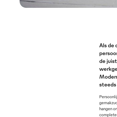
Als de 
persoo
de jui
werkge
Modern
steeds
Persoonli
gemakzuch
hangen om
complete 