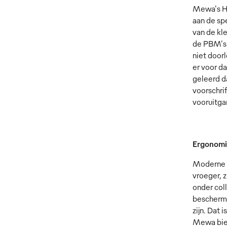
Mewa's He
aan de sp
van de kl
de PBM's 
niet door
er voor d
geleerd d
voorschri
vooruitga
Ergonomi
Moderne P
vroeger, 
onder col
bescherme
zijn. Dat 
Mewa bied