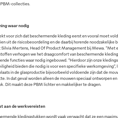
 PBM-collecties.
ing waar nodig
ekt voor zich dat beschermende kleding eerst en vooral moet vold
ien uit de risicobeoordeling en de daarbij horende noodzakelijk
t Silvia Mertens, Head Of Product Management bij Mewa. “Met
stoffen verhogen we het draagcomfort van beschermende kleding 
nde functies waar nodig ingebouwd. “Hierdoor zijn onze kledingstu
iligheid bieden die nodig is voor een specifieke werkomgeving”, l
laats in de glasproductie bijvoorbeeld voldoende zijn dat de mo
tte. In dat geval worden alleen de mouwen speciaal ontworpen en v
uk. Dit maakt deze PBM lichter en makkelijker te dragen.
t aan de werkvereisten
ermende kledingstukken wordt vaak verwacht dat ze een maxim