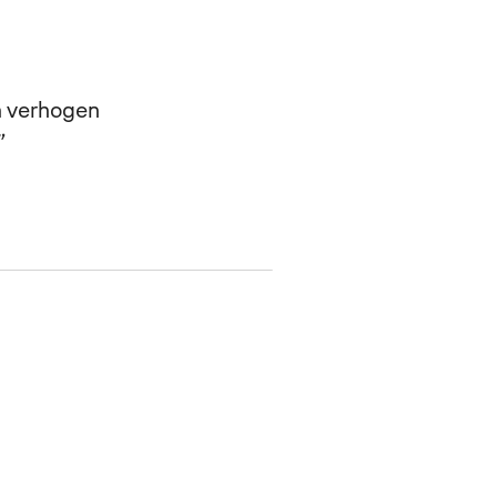
n verhogen
”