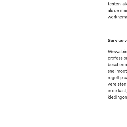
testen, a
als de me
werknemer
Service 
Mewa bied
professio
bescherme
snel moet
regeltje 
vereisten 
in de kast
kledingon