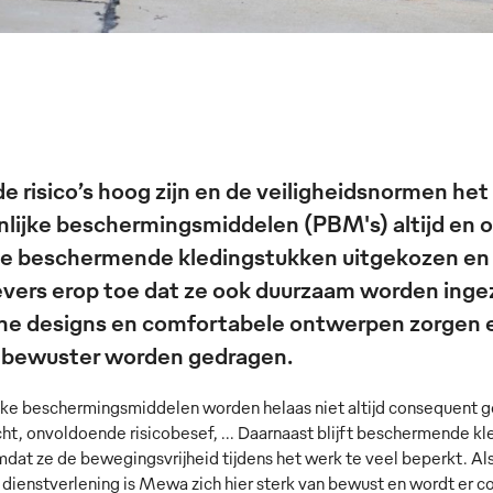
de risico’s hoog zijn en de veiligheidsnormen he
nlijke beschermingsmiddelen (PBM's) altijd en 
ste beschermende kledingstukken uitgekozen en
vers erop toe dat ze ook duurzaam worden ingez
e designs en comfortabele ontwerpen zorgen er
 bewuster worden gedragen.
jke beschermingsmiddelen worden helaas niet altijd consequent ge
t, onvoldoende risicobesef, ... Daarnaast blijft beschermende kl
dat ze de bewegingsvrijheid tijdens het werk te veel beperkt. Als 
dienstverlening is Mewa zich hier sterk van bewust en wordt er c