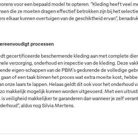
lvorens voor een bepaald model te opteren. “Kleding heeft veel
nsen die ze moeten dragen effectief betrokken zijn bij het select
s elkaar kunnen overtuigen van de geschiktheid ervan”, benadruk
vereenvoudigt processen
t gecertificeerde beschermende kleding aan met complete dienst
nele verzorging, onderhoud en inspectie van de kleding. Deze vak
nde eigen-schappen van de PBM's gedurende de volledige gebrui
 gaan of een taak binnen het proces wat extra moeite kost, hebbe
aan onze laars te lappen. Helaas geldt dit ook voor het onderhoud 
zo makkelijk mogelijk kunnen worden uitgevoerd. Met een uitrusting
, is veiligheid makkelijker te garanderen dan wanneer je zelf vera
derhoud”, aldus nog Silvia Mertens.