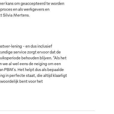
 meer kans om geaccepteerd te worden
ieproces en als werkgevers en
t Silvia Mertens.
ver-lening – en dus inclusief
kundige service zorgt ervoor dat de
ksperiode behouden blijven. “Als het
n we al wel eens de neiging om een
van PBM's. Het helpt dus als bepaalde
 in perfecte staat, die altijd klaarligt
ntwoordelijk bent voor het