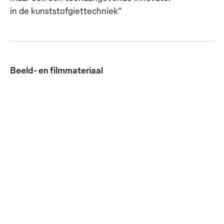
in de kunststofgiettechniek“
Beeld- en filmmateriaal
MEWA Textil-Service
RS Kunststoff produceert
heeft RS Kunststoff,
jaarlijks meer dan
producent van de
100.000
MEWA-
veiligheidscontainers
veiligheidscontainers
voor MEWA.
SaCon®, overgenomen
JPG
JPG