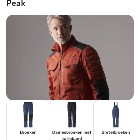
Peak
Broeken
Damesbroeken met
Bretelbroeken
tailleband