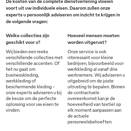
De kosten van de complete dienstverlening vloeien
voort uit uw individuele eisen. Daarom zullen onze
experts u persoonlijk adviseren om inzicht te krijgen in
de volgende vragen:
Welke collecties zijn
Hoeveel mensen moeten
geschikt voor u?
worden uitgerust?
Wij bieden een reeks
Onze service is ook
verschillende collecties met
interessant voor kleine
verschillende accenten. Of
bedrijven, bijvoorbeeld voor
het nu gaat om
werkkleding al vanaf drie
businesskleding,
werknemers. Wij adviseren u
werkkleding of
uitgebreid om de juiste
beschermende kleding -
uitrusting te bepalen. Binnen
onze experts adviseren u bij
de contractuele
de keuze om de perfecte
overeenkomst kan je de
oplossing voor uw eisen te
hoeveelheid van textiel op
vinden.
elk moment aanpassen aan
de actuele
personeelsbehoeften.