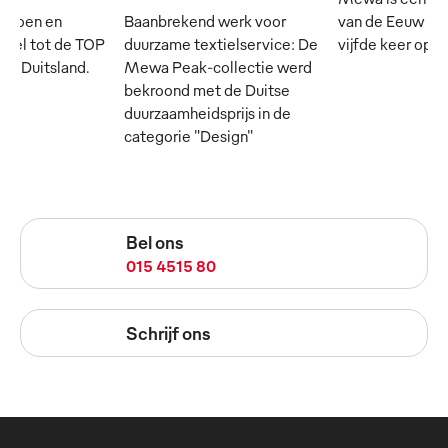
mpioen en
Baanbrekend werk voor
van de Eeuw - e
cieel tot de TOP
duurzame textielservice: De
vijfde keer op rij
 in Duitsland.
Mewa Peak-collectie werd
bekroond met de Duitse
duurzaamheidsprijs in de
categorie "Design"
Bel ons
015 4515 80
Schrijf ons