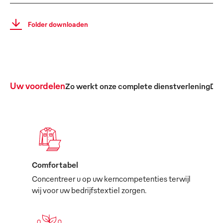
Folder downloaden
Uw voordelen
Zo werkt onze complete dienstverlening
De 
Comfortabel
Concentreer u op uw kerncompetenties terwijl
wij voor uw bedrijfstextiel zorgen.