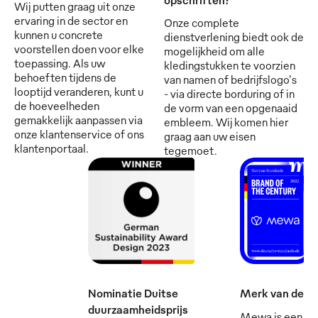
Wij putten graag uit onze
ervaring in de sector en
Onze complete
kunnen u concrete
dienstverlening biedt ook de
voorstellen doen voor elke
mogelijkheid om alle
toepassing. Als uw
kledingstukken te voorzien
behoeften tijdens de
van namen of bedrijfslogo's
looptijd veranderen, kunt u
- via directe borduring of in
de hoeveelheden
de vorm van een opgenaaid
gemakkelijk aanpassen via
embleem. Wij komen hier
onze klantenservice of ons
graag aan uw eisen
klantenportaal.
tegemoet.
Nominatie Duitse
Merk van de e
duurzaamheidsprijs
Mewa is een va