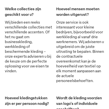
Welke collecties zijn
Hoeveel mensen moeten
geschikt voor u?
worden uitgerust?
Wij bieden een reeks
Onze service is ook
verschillende collecties met
interessant voor kleine
verschillende accenten. Of
bedrijven, bijvoorbeeld voor
het nu gaat om
werkkleding al vanaf drie
businesskleding,
werknemers. Wij adviseren u
werkkleding of
uitgebreid om de juiste
beschermende kleding -
uitrusting te bepalen. Binnen
onze experts adviseren u bij
de contractuele
de keuze om de perfecte
overeenkomst kan je de
oplossing voor uw eisen te
hoeveelheid van textiel op
vinden.
elk moment aanpassen aan
de actuele
personeelsbehoeften.
Hoeveel kledingstukken
Wordt de kleding voorzien
zijn er per persoon nodig?
van logo's of individuele
opschriften?