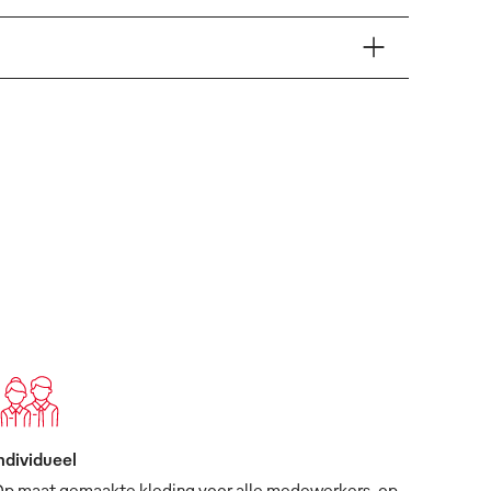
ndividueel
p maat gemaakte kleding voor alle medewerkers, op