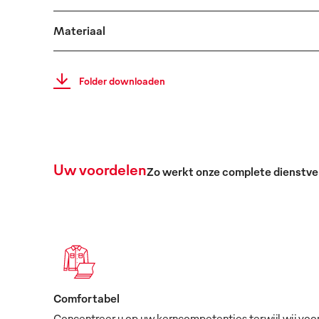
Materiaal
Folder downloaden
Uw voordelen
Zo werkt onze complete dienstve
Comfortabel
Concentreer u op uw kerncompetenties terwijl wij voo