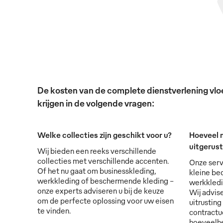
De kosten van de complete dienstverlening vloei
krijgen in de volgende vragen:
Welke collecties zijn geschikt voor u?
Hoeveel 
uitgerus
Wij bieden een reeks verschillende
collecties met verschillende accenten.
Onze serv
Of het nu gaat om businesskleding,
kleine bed
werkkleding of beschermende kleding -
werkkledi
onze experts adviseren u bij de keuze
Wij advise
om de perfecte oplossing voor uw eisen
uitrusting
te vinden.
contractu
hoeveelhe