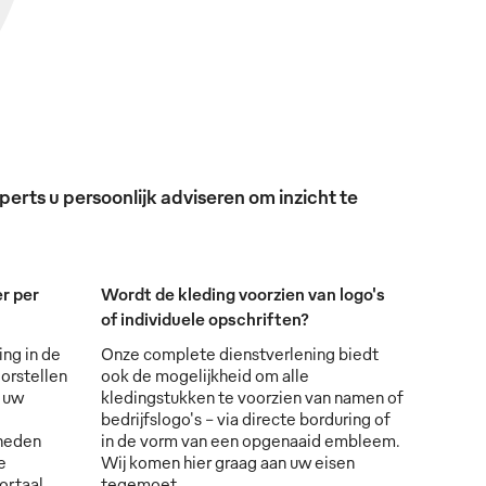
erts u persoonlijk adviseren om inzicht te
r per
Wordt de kleding voorzien van logo's
of individuele opschriften?
ing in de
Onze complete dienstverlening biedt
orstellen
ook de mogelijkheid om alle
s uw
kledingstukken te voorzien van namen of
bedrijfslogo's - via directe borduring of
lheden
in de vorm van een opgenaaid embleem.
e
Wij komen hier graag aan uw eisen
ortaal.
tegemoet.