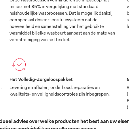
milieu met 85% in vergelijking met standaard
v
huishoudelijke wasprocessen. Dat is mogelijk dankzij
b
een speciaal doseer- en stuursysteem dat de
s
hoeveelheid en samenstelling van het gebruikte
l
wasmiddel bij elke wasbeurt aanpast aan de mate van
verontreiniging van het textiel.
Het Volledig-Zorgeloospakket
G
.
Levering en afhalen, onderhoud, reparaties en
W
kwaliteits- en veiligheidscontroles zijn inbegrepen.
(
5
(
ividueel advies over welke producten het best aan uw ei
tie en verduidelijken we alle open vragen.