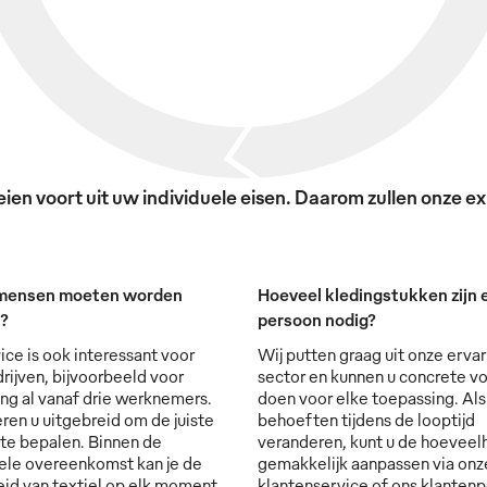
en voort uit uw individuele eisen. Daarom zullen onze exp
mensen moeten worden
Hoeveel kledingstukken zijn e
t?
persoon nodig?
ice is ook interessant voor
Wij putten graag uit onze ervar
rijven, bijvoorbeeld voor
sector en kunnen u concrete vo
ng al vanaf drie werknemers.
doen voor elke toepassing. Al
ren u uitgebreid om de juiste
behoeften tijdens de looptijd
 te bepalen. Binnen de
veranderen, kunt u de hoevee
ele overeenkomst kan je de
gemakkelijk aanpassen via onz
id van textiel op elk moment
klantenservice of ons klantenp