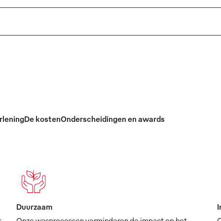
rlening
De kosten
Onderscheidingen en awards
Duurzaam
I
r
Onze wasprocessen verminderen de impact op het
O