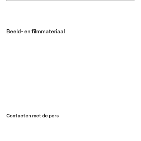
Beeld- en filmmateriaal
De nieuwe editie van de Mewa-merkencatalogus telt
zo'n 288 pagina's met meer dan 10.000 artikelen voor
op het werk.
JPG
Contacten met de pers