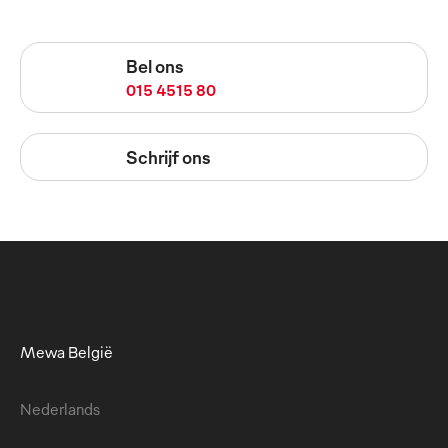
Bel ons
015 4515 80
Schrijf ons
Mewa België
Nederlands