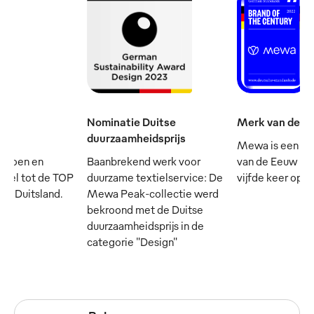
Nominatie Duitse
Merk van de e
duurzaamheidsprijs
Mewa is een va
mpioen en
Baanbrekend werk voor
van de Eeuw - e
cieel tot de TOP
duurzame textielservice: De
vijfde keer op rij
 in Duitsland.
Mewa Peak-collectie werd
bekroond met de Duitse
duurzaamheidsprijs in de
categorie "Design"