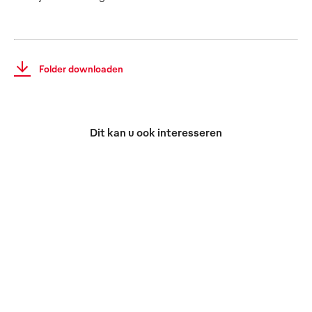
Folder downloaden
Dit kan u ook interesseren
Mewatex
Mewatex
Protex
Plus
Ultra
Microvezelstof
Allround talent
Pluisvrije
voor grondige