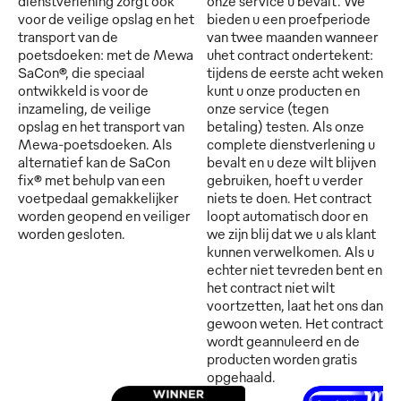
dienstverlening zorgt ook
onze service u bevalt. We
voor de veilige opslag en het
bieden u een proefperiode
transport van de
van twee maanden wanneer
poetsdoeken: met de Mewa
uhet contract ondertekent:
SaCon®, die speciaal
tijdens de eerste acht weken
ontwikkeld is voor de
kunt u onze producten en
inzameling, de veilige
onze service (tegen
opslag en het transport van
betaling) testen. Als onze
Mewa-poetsdoeken. Als
complete dienstverlening u
alternatief kan de SaCon
bevalt en u deze wilt blijven
fix® met behulp van een
gebruiken, hoeft u verder
voetpedaal gemakkelijker
niets te doen. Het contract
worden geopend en veiliger
loopt automatisch door en
worden gesloten.
we zijn blij dat we u als klant
kunnen verwelkomen. Als u
echter niet tevreden bent en
het contract niet wilt
voortzetten, laat het ons dan
gewoon weten. Het contract
wordt geannuleerd en de
producten worden gratis
opgehaald.