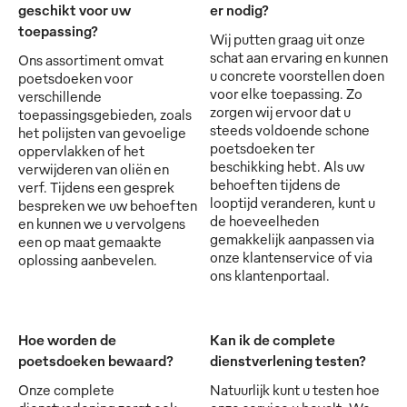
geschikt voor uw
er nodig?
toepassing?
Wij putten graag uit onze
schat aan ervaring en kunnen
Ons assortiment omvat
u concrete voorstellen doen
poetsdoeken voor
voor elke toepassing. Zo
verschillende
zorgen wij ervoor dat u
toepassingsgebieden, zoals
steeds voldoende schone
het polijsten van gevoelige
poetsdoeken ter
oppervlakken of het
beschikking hebt. Als uw
verwijderen van oliën en
behoeften tijdens de
verf. Tijdens een gesprek
looptijd veranderen, kunt u
bespreken we uw behoeften
de hoeveelheden
en kunnen we u vervolgens
gemakkelijk aanpassen via
een op maat gemaakte
onze klantenservice of via
oplossing aanbevelen.
ons klantenportaal.
Hoe worden de
Kan ik de complete
poetsdoeken bewaard?
dienstverlening testen?
Onze complete
Natuurlijk kunt u testen hoe