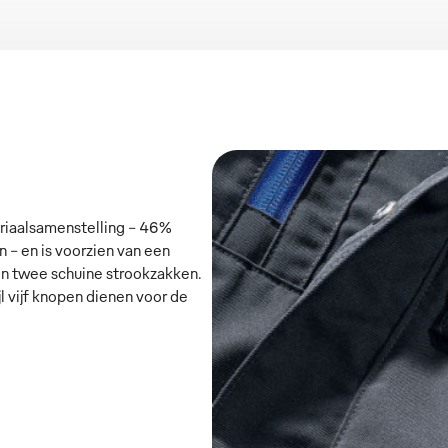
riaalsamenstelling – 46%
– en is voorzien van een
 en twee schuine strookzakken.
jl vijf knopen dienen voor de