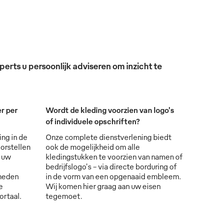
erts u persoonlijk adviseren om inzicht te
r per
Wordt de kleding voorzien van logo's
of individuele opschriften?
ing in de
Onze complete dienstverlening biedt
orstellen
ook de mogelijkheid om alle
s uw
kledingstukken te voorzien van namen of
bedrijfslogo's - via directe borduring of
lheden
in de vorm van een opgenaaid embleem.
e
Wij komen hier graag aan uw eisen
ortaal.
tegemoet.