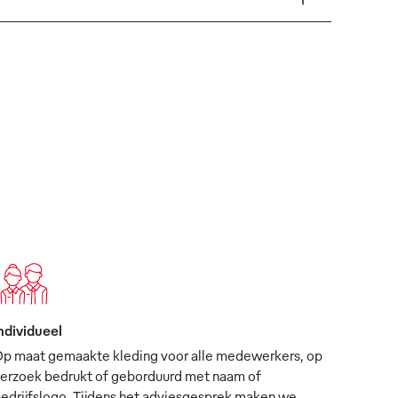
ndividueel
p maat gemaakte kleding voor alle medewerkers, op
erzoek bedrukt of geborduurd met naam of
edrijfslogo. Tijdens het adviesgesprek maken we