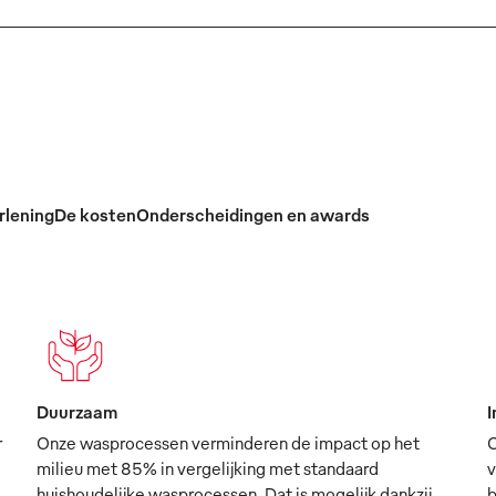
rlening
De kosten
Onderscheidingen en awards
Duurzaam
I
r
Onze wasprocessen verminderen de impact op het
O
milieu met 85% in vergelijking met standaard
v
huishoudelijke wasprocessen. Dat is mogelijk dankzij
b