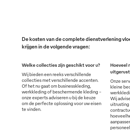
De kosten van de complete dienstverlening vloei
krijgen in de volgende vragen:
Welke collecties zijn geschikt voor u?
Hoeveel 
uitgerus
Wij bieden een reeks verschillende
collecties met verschillende accenten.
Onze serv
Of het nu gaat om businesskleding,
kleine bed
werkkleding of beschermende kleding -
werkkledi
onze experts adviseren u bij de keuze
Wij advise
om de perfecte oplossing voor uw eisen
uitrusting
te vinden.
contractu
hoeveelhe
aanpassen
personee