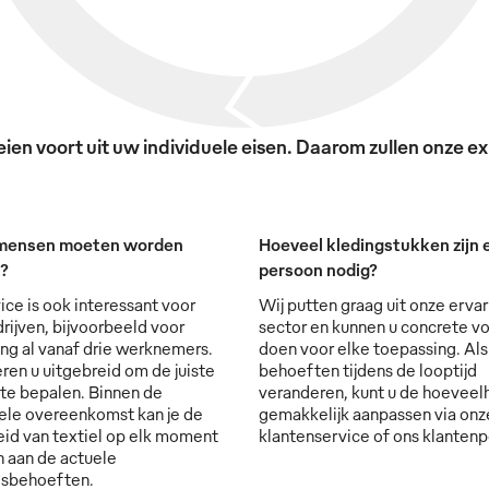
en voort uit uw individuele eisen. Daarom zullen onze exp
mensen moeten worden
Hoeveel kledingstukken zijn e
t?
persoon nodig?
ice is ook interessant voor
Wij putten graag uit onze ervar
rijven, bijvoorbeeld voor
sector en kunnen u concrete vo
ng al vanaf drie werknemers.
doen voor elke toepassing. Al
ren u uitgebreid om de juiste
behoeften tijdens de looptijd
 te bepalen. Binnen de
veranderen, kunt u de hoevee
ele overeenkomst kan je de
gemakkelijk aanpassen via onz
id van textiel op elk moment
klantenservice of ons klantenp
 aan de actuele
lsbehoeften.