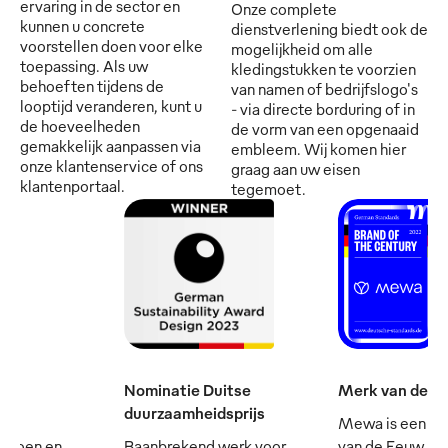
ervaring in de sector en
Onze complete
kunnen u concrete
dienstverlening biedt ook de
voorstellen doen voor elke
mogelijkheid om alle
toepassing. Als uw
kledingstukken te voorzien
behoeften tijdens de
van namen of bedrijfslogo's
looptijd veranderen, kunt u
- via directe borduring of in
de hoeveelheden
de vorm van een opgenaaid
gemakkelijk aanpassen via
embleem. Wij komen hier
onze klantenservice of ons
graag aan uw eisen
klantenportaal.
tegemoet.
Nominatie Duitse
Merk van de e
duurzaamheidsprijs
Mewa is een va
mpioen en
Baanbrekend werk voor
van de Eeuw - e