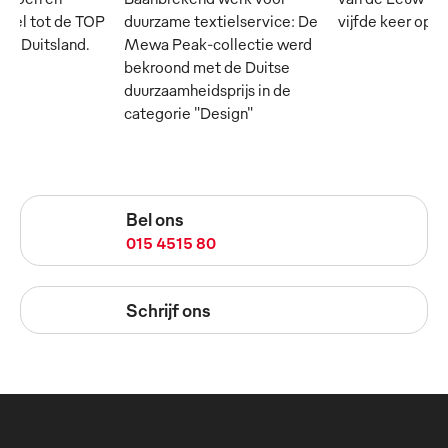
cieel tot de TOP
duurzame textielservice: De
vijfde keer op rij
 in Duitsland.
Mewa Peak-collectie werd
bekroond met de Duitse
duurzaamheidsprijs in de
categorie "Design"
Bel ons
015 4515 80
Schrijf ons