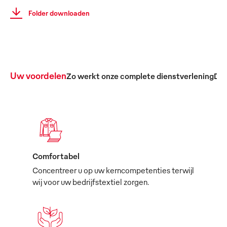
Folder downloaden
Uw voordelen
Zo werkt onze complete dienstverlening
De 
Comfortabel
Concentreer u op uw kerncompetenties terwijl
wij voor uw bedrijfstextiel zorgen.