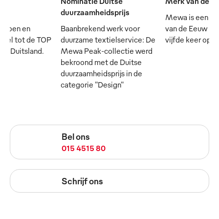
Nominatie Duitse
Merk van de e
duurzaamheidsprijs
Mewa is een va
mpioen en
Baanbrekend werk voor
van de Eeuw - e
cieel tot de TOP
duurzame textielservice: De
vijfde keer op rij
 in Duitsland.
Mewa Peak-collectie werd
bekroond met de Duitse
duurzaamheidsprijs in de
categorie "Design"
Bel ons
015 4515 80
Schrijf ons