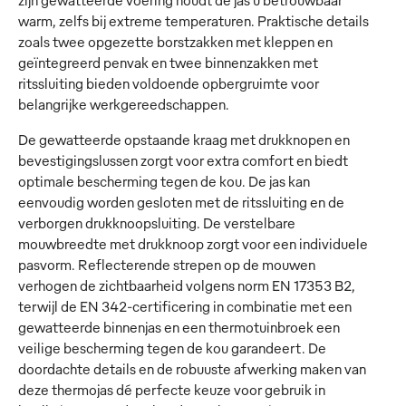
zijn gewatteerde voering houdt de jas u betrouwbaar
warm, zelfs bij extreme temperaturen. Praktische details
zoals twee opgezette borstzakken met kleppen en
geïntegreerd penvak en twee binnenzakken met
ritssluiting bieden voldoende opbergruimte voor
belangrijke werkgereedschappen.
De gewatteerde opstaande kraag met drukknopen en
bevestigingslussen zorgt voor extra comfort en biedt
optimale bescherming tegen de kou. De jas kan
eenvoudig worden gesloten met de ritssluiting en de
verborgen drukknoopsluiting. De verstelbare
mouwbreedte met drukknoop zorgt voor een individuele
pasvorm. Reflecterende strepen op de mouwen
verhogen de zichtbaarheid volgens norm EN 17353 B2,
terwijl de EN 342-certificering in combinatie met een
gewatteerde binnenjas en een thermotuinbroek een
veilige bescherming tegen de kou garandeert. De
doordachte details en de robuuste afwerking maken van
deze thermojas dé perfecte keuze voor gebruik in