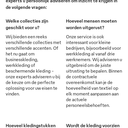
experts u persoonlijk adviseren om inzicht te krijgen in
de volgende vragen:
Welke collecties zijn
Hoeveel mensen moeten
geschikt voor u?
worden uitgerust?
Wij bieden een reeks
Onze service is ook
verschillende collecties met
interessant voor kleine
verschillende accenten. Of
bedrijven, bijvoorbeeld voor
het nu gaat om
werkkleding al vanaf drie
businesskleding,
werknemers. Wij adviseren u
werkkleding of
uitgebreid om de juiste
beschermende kleding -
uitrusting te bepalen. Binnen
onze experts adviseren u bij
de contractuele
de keuze om de perfecte
overeenkomst kan je de
oplossing voor uw eisen te
hoeveelheid van textiel op
vinden.
elk moment aanpassen aan
de actuele
personeelsbehoeften.
Hoeveel kledingstukken
Wordt de kleding voorzien