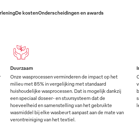
rlening
De kosten
Onderscheidingen en awards
Duurzaam
I
r
Onze wasprocessen verminderen de impact op het
O
milieu met 85% in vergelijking met standaard
v
huishoudelijke wasprocessen. Dat is mogelijk dankzij
b
een speciaal doseer- en stuursysteem dat de
s
hoeveelheid en samenstelling van het gebruikte
l
wasmiddel bij elke wasbeurt aanpast aan de mate van
verontreiniging van het textiel.