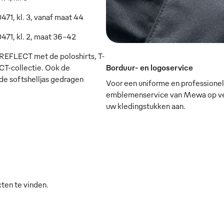
1, kl. 3, vanaf maat 44
71, kl. 2, maat 36-42
EFLECT met de poloshirts, T-
Borduur- en logoservice
T-collectie. Ook de
e softshelljas gedragen
Voor een uniforme en professionele
emblemenservice van Mewa op verz
uw kledingstukken aan.
cten te vinden.