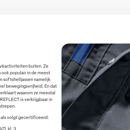
véactiviteiten buiten. Ze
n ook populair in de meest
n softshelljassen namelijk
el bewegingsvrijheid. En dat
verklaart waarom ze meestal
EFLECT is verkrijgbaar in
strepen.
s volgt gecertificeerd:
1, kl. 3