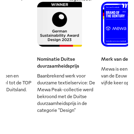
Nominatie Duitse
Merk van de e
duurzaamheidsprijs
Mewa is een va
mpioen en
Baanbrekend werk voor
van de Eeuw - e
cieel tot de TOP
duurzame textielservice: De
vijfde keer op rij
 in Duitsland.
Mewa Peak-collectie werd
bekroond met de Duitse
duurzaamheidsprijs in de
categorie "Design"