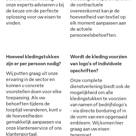
onze experts adviseren u bij
de contractuele
de keuze om de perfecte
overeenkomst kan je de
oplossing voor uw eisen te
hoeveelheid van textiel op
vinden.
elk moment aanpassen aan
de actuele
personeelsbehoeften.
Hoeveel kledingstukken
Wordt de kleding voorzien
zijn er per persoon nodig?
van logo's of individuele
opschriften?
Wij putten graag uit onze
ervaring in de sector en
Onze complete
kunnen u concrete
dienstverlening biedt ook de
voorstellen doen voor elke
mogelijkheid om alle
toepassing. Als uw
kledingstukken te voorzien
behoeften tijdens de
van namen of bedrijfslogo's
looptijd veranderen, kunt u
- via directe borduring of in
de hoeveelheden
de vorm van een opgenaaid
gemakkelijk aanpassen via
embleem. Wij komen hier
onze klantenservice of ons
graag aan uw eisen
klantenportaal.
tegemoet.