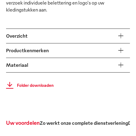
verzoek individuele belettering en logo's op uw
kledingstukken aan.
Overzicht
Productkenmerken
Materiaal
Folder downloaden
Uw voordelen
Zo werkt onze complete dienstverlening
De 