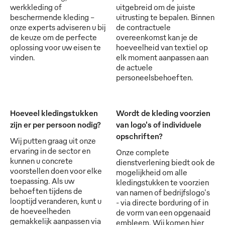
werkkleding of
uitgebreid om de juiste
beschermende kleding -
uitrusting te bepalen. Binnen
onze experts adviseren u bij
de contractuele
de keuze om de perfecte
overeenkomst kan je de
oplossing voor uw eisen te
hoeveelheid van textiel op
vinden.
elk moment aanpassen aan
de actuele
personeelsbehoeften.
Hoeveel kledingstukken
Wordt de kleding voorzien
zijn er per persoon nodig?
van logo's of individuele
opschriften?
Wij putten graag uit onze
ervaring in de sector en
Onze complete
kunnen u concrete
dienstverlening biedt ook de
voorstellen doen voor elke
mogelijkheid om alle
toepassing. Als uw
kledingstukken te voorzien
behoeften tijdens de
van namen of bedrijfslogo's
looptijd veranderen, kunt u
- via directe borduring of in
de hoeveelheden
de vorm van een opgenaaid
gemakkelijk aanpassen via
embleem. Wij komen hier