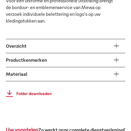
Voor een uniforme en professionele uitstraling brengt
de borduur- en emblemenservice van Mewa op
verzoek individuele belettering en logo's op uw
kledingstukken aan.
Overzicht
Productkenmerken
Materiaal
Folder downloaden
Uw voordelen
Zo werkt onze complete dienstverlening
De 