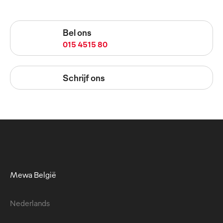
Bel ons
015 4515 80
Schrijf ons
Mewa België
Nederlands