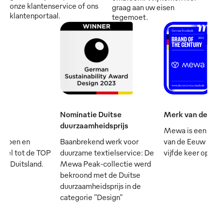
onze klantenservice of ons
graag aan uw eisen
klantenportaal.
tegemoet.
Nominatie Duitse
Merk van de e
duurzaamheidsprijs
Mewa is een va
mpioen en
Baanbrekend werk voor
van de Eeuw - e
cieel tot de TOP
duurzame textielservice: De
vijfde keer op rij
 in Duitsland.
Mewa Peak-collectie werd
bekroond met de Duitse
duurzaamheidsprijs in de
categorie "Design"