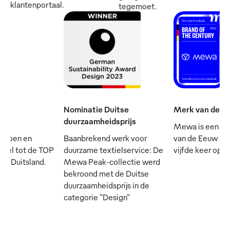
klantenportaal.
tegemoet.
Nominatie Duitse
Merk van de e
duurzaamheidsprijs
Mewa is een va
mpioen en
Baanbrekend werk voor
van de Eeuw - e
cieel tot de TOP
duurzame textielservice: De
vijfde keer op rij
 in Duitsland.
Mewa Peak-collectie werd
bekroond met de Duitse
duurzaamheidsprijs in de
categorie "Design"