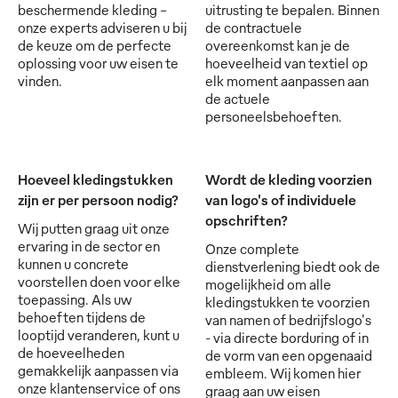
beschermende kleding -
uitrusting te bepalen. Binnen
onze experts adviseren u bij
de contractuele
de keuze om de perfecte
overeenkomst kan je de
oplossing voor uw eisen te
hoeveelheid van textiel op
vinden.
elk moment aanpassen aan
de actuele
personeelsbehoeften.
Hoeveel kledingstukken
Wordt de kleding voorzien
zijn er per persoon nodig?
van logo's of individuele
opschriften?
Wij putten graag uit onze
ervaring in de sector en
Onze complete
kunnen u concrete
dienstverlening biedt ook de
voorstellen doen voor elke
mogelijkheid om alle
toepassing. Als uw
kledingstukken te voorzien
behoeften tijdens de
van namen of bedrijfslogo's
looptijd veranderen, kunt u
- via directe borduring of in
de hoeveelheden
de vorm van een opgenaaid
gemakkelijk aanpassen via
embleem. Wij komen hier
onze klantenservice of ons
graag aan uw eisen