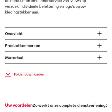
de borduur- en emblemenservice van Mewa op
verzoek individuele belettering en logo's op uw
kledingstukken aan.
Overzicht
Productkenmerken
Materiaal
Folder downloaden
Uw voordelen
Zo werkt onze complete dienstverlening
De 