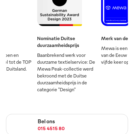
Nominatie Duitse
Merk van de e
duurzaamheidsprijs
Mewa is een va
mpioen en
Baanbrekend werk voor
van de Eeuw - e
cieel tot de TOP
duurzame textielservice: De
vijfde keer op rij
 in Duitsland.
Mewa Peak-collectie werd
bekroond met de Duitse
duurzaamheidsprijs in de
categorie "Design"
Bel ons
015 4515 80