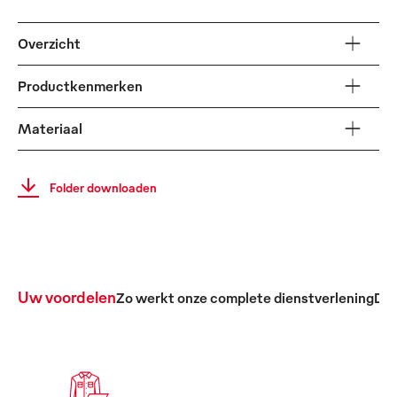
Overzicht
Productkenmerken
Materiaal
Folder downloaden
Uw voordelen
Zo werkt onze complete dienstverlening
De 