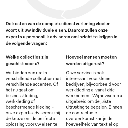
De kosten van de complete dienstverlening vloeien
voort uit uw individuele eisen. Daarom zullen onze
experts u persoonlijk adviseren om inzicht te krijgen in
de volgende vragen:
Welke collecties zijn
Hoeveel mensen moeten
geschikt voor u?
worden uitgerust?
Wij bieden een reeks
Onze service is ook
verschillende collecties met
interessant voor kleine
verschillende accenten. Of
bedrijven, bijvoorbeeld voor
het nu gaat om
werkkleding al vanaf drie
businesskleding,
werknemers. Wij adviseren u
werkkleding of
uitgebreid om de juiste
beschermende kleding -
uitrusting te bepalen. Binnen
onze experts adviseren u bij
de contractuele
de keuze om de perfecte
overeenkomst kan je de
oplossing voor uw eisen te
hoeveelheid van textiel op