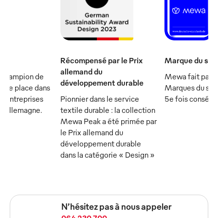
Récompensé par le Prix
Marque du sièc
allemand du
 champion de
Mewa fait parti
développement durable
et se place dans
Marques du sièc
s entreprises
Pionnier dans le service
5e fois consécu
n Allemagne.
textile durable : la collection
Mewa Peak a été primée par
le Prix allemand du
développement durable
dans la catégorie « Design »
N’hésitez pas à nous appeler
064 230 700