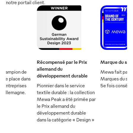
notre portail client.
Récompensé par le Prix
Marque du sièc
allemand du
 champion de
Mewa fait parti
développement durable
et se place dans
Marques du sièc
s entreprises
Pionnier dans le service
5e fois consécu
n Allemagne.
textile durable : la collection
Mewa Peak a été primée par
le Prix allemand du
développement durable
dans la catégorie « Design »