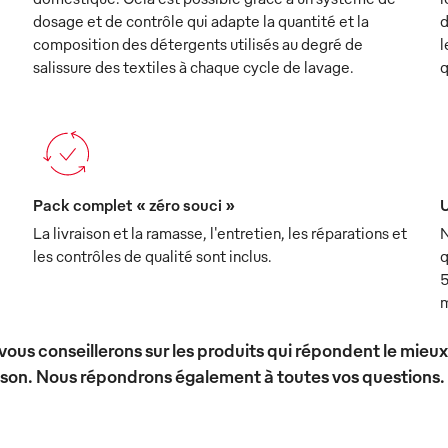
dosage et de contrôle qui adapte la quantité et la
d
composition des détergents utilisés au degré de
l
salissure des textiles à chaque cycle de lavage.
q
Pack complet « zéro souci »
U
La livraison et la ramasse, l'entretien, les réparations et
N
les contrôles de qualité sont inclus.
q
5
m
vous conseillerons sur les produits qui répondent le mieu
ison. Nous répondrons également à toutes vos questions.