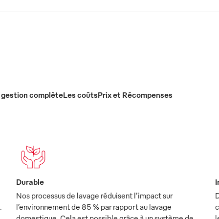
 gestion complète
Les coûts
Prix et Récompenses
Durable
I
Nos processus de lavage réduisent l’impact sur
D
.
l’environnement de 85 % par rapport au lavage
c
domestique. Cela est possible grâce à un système de
l