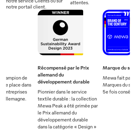
notre service Clients ou sur
attentes.
notre portail client.
Récompensé par le Prix
Marque du sièc
allemand du
 champion de
Mewa fait parti
développement durable
et se place dans
Marques du sièc
s entreprises
Pionnier dans le service
5e fois consécu
n Allemagne.
textile durable : la collection
Mewa Peak a été primée par
le Prix allemand du
développement durable
dans la catégorie « Design »