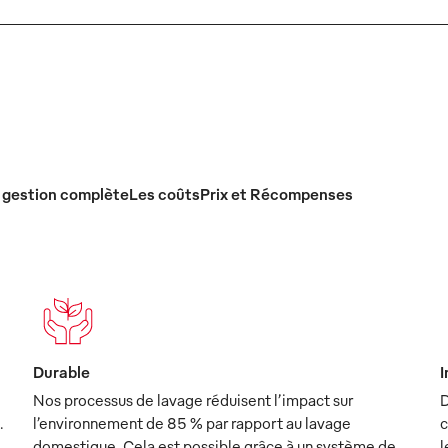
 gestion complète
Les coûts
Prix et Récompenses
Durable
I
Nos processus de lavage réduisent l’impact sur
D
.
l’environnement de 85 % par rapport au lavage
c
domestique. Cela est possible grâce à un système de
l