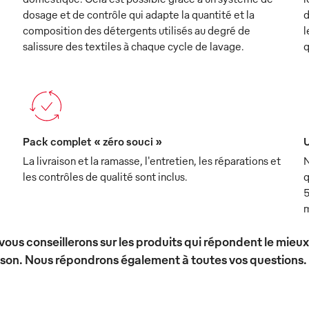
dosage et de contrôle qui adapte la quantité et la
d
composition des détergents utilisés au degré de
l
salissure des textiles à chaque cycle de lavage.
q
Pack complet « zéro souci »
U
La livraison et la ramasse, l'entretien, les réparations et
N
les contrôles de qualité sont inclus.
q
5
m
vous conseillerons sur les produits qui répondent le mieu
ison. Nous répondrons également à toutes vos questions.