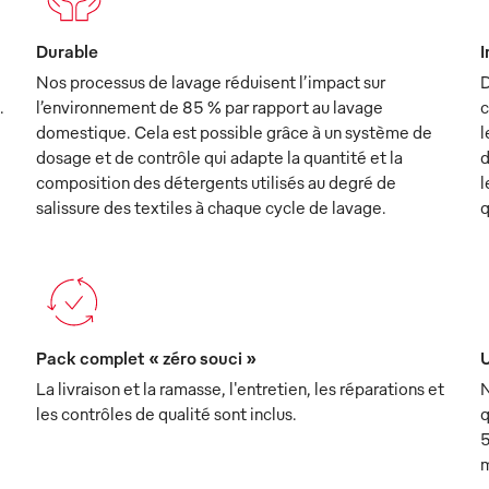
Durable
I
Nos processus de lavage réduisent l’impact sur
D
.
l’environnement de 85 % par rapport au lavage
c
domestique. Cela est possible grâce à un système de
l
dosage et de contrôle qui adapte la quantité et la
d
composition des détergents utilisés au degré de
l
salissure des textiles à chaque cycle de lavage.
q
Pack complet « zéro souci »
U
La livraison et la ramasse, l'entretien, les réparations et
N
les contrôles de qualité sont inclus.
q
5
m