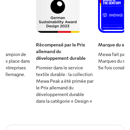
Récompensé par le Prix
Marque du sièc
allemand du
 champion de
Mewa fait parti
développement durable
et se place dans
Marques du sièc
s entreprises
Pionnier dans le service
5e fois consécu
n Allemagne.
textile durable : la collection
Mewa Peak a été primée par
le Prix allemand du
développement durable
dans la catégorie « Design »