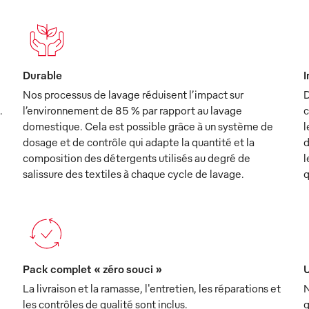
Durable
I
Nos processus de lavage réduisent l’impact sur
D
.
l’environnement de 85 % par rapport au lavage
c
domestique. Cela est possible grâce à un système de
l
dosage et de contrôle qui adapte la quantité et la
d
composition des détergents utilisés au degré de
l
salissure des textiles à chaque cycle de lavage.
q
Pack complet « zéro souci »
U
La livraison et la ramasse, l'entretien, les réparations et
N
les contrôles de qualité sont inclus.
q