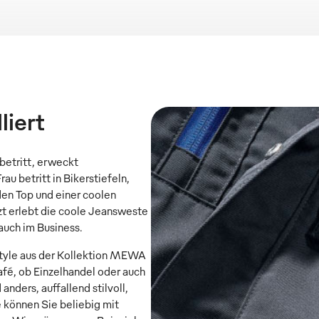
liert
betritt, erweckt
u betritt in Bikerstiefeln,
en Top und einer coolen
tzt erlebt die coole Jeansweste
 auch im Business.
yle aus der Kollektion MEWA
fé, ob Einzelhandel oder auch
nders, auffallend stilvoll,
e können Sie beliebig mit