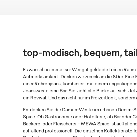
top-modisch, bequem, tail
Es war schon immer so: Wer gut gekleidet einen Raum 
Aufmerksamkeit. Denken wir zurück an die 80er. Eine Fra
einer Röhrenjeans, kombiniert mit einem enganliegend
Jeansweste eine Bar. Sie zieht alle Blicke auf sich. Je
ein Revival. Und das nicht nur im Freizeitlook, sondern
Entdecken Sie die Damen-Weste im urbanen Denim-St
Spice. Ob Gastronomie oder Hotellerie, ob Bar oder Ca
Bäckerei oder Fleischerei – MEWA Spice ist auffallend a
auffallend professionell. Die einzelnen Kollektionsteil