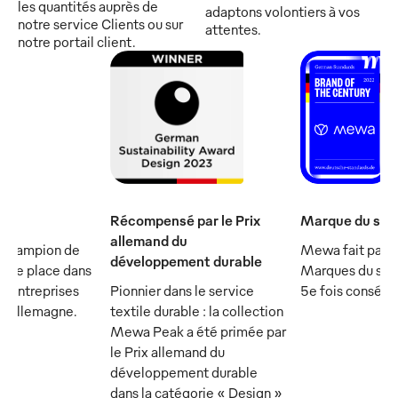
les quantités auprès de
adaptons volontiers à vos
notre service Clients ou sur
attentes.
notre portail client.
Récompensé par le Prix
Marque du sièc
allemand du
 champion de
Mewa fait parti
développement durable
et se place dans
Marques du sièc
s entreprises
Pionnier dans le service
5e fois consécu
n Allemagne.
textile durable : la collection
Mewa Peak a été primée par
le Prix allemand du
développement durable
dans la catégorie « Design »