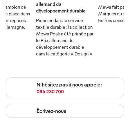
allemand du
 champion de
Mewa fait parti
développement durable
et se place dans
Marques du sièc
s entreprises
Pionnier dans le service
5e fois consécu
n Allemagne.
textile durable : la collection
Mewa Peak a été primée par
le Prix allemand du
développement durable
dans la catégorie « Design »
N’hésitez pas à nous appeler
064 230 700
Écrivez-nous