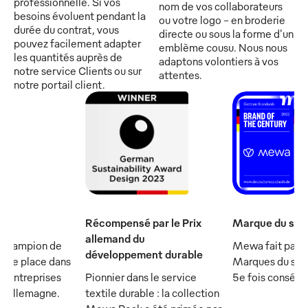
professionnelle. Si vos
nom de vos collaborateurs
besoins évoluent pendant la
ou votre logo - en broderie
durée du contrat, vous
directe ou sous la forme d'un
pouvez facilement adapter
emblème cousu. Nous nous
les quantités auprès de
adaptons volontiers à vos
notre service Clients ou sur
attentes.
notre portail client.
Récompensé par le Prix
Marque du sièc
allemand du
 champion de
Mewa fait parti
développement durable
et se place dans
Marques du sièc
s entreprises
Pionnier dans le service
5e fois consécu
n Allemagne.
textile durable : la collection