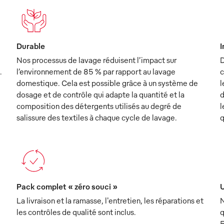
Durable
I
Nos processus de lavage réduisent l’impact sur
D
.
l’environnement de 85 % par rapport au lavage
c
domestique. Cela est possible grâce à un système de
l
dosage et de contrôle qui adapte la quantité et la
d
composition des détergents utilisés au degré de
l
salissure des textiles à chaque cycle de lavage.
q
Pack complet « zéro souci »
U
La livraison et la ramasse, l'entretien, les réparations et
N
les contrôles de qualité sont inclus.
q
5