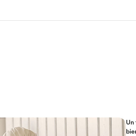
Un 
bie