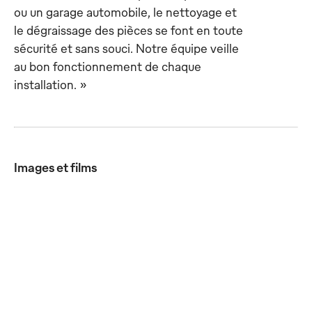
ou un garage automobile, le nettoyage et
le dégraissage des pièces se font en toute
sécurité et sans souci. Notre équipe veille
au bon fonctionnement de chaque
installation. »
Images et films
Les fontaines de
La solution Eco-Matic de
dégraissage Mewa sont
Mewa assure un
durables et efficaces.
nettoyage automatique
des pièces, libérant ainsi
JPG
du temps de travail pour
d'autres tâches.
JPG